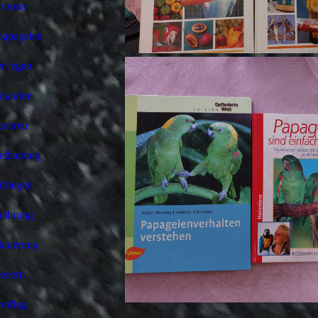
orona
papageien
er legen
nkaufen
nstreu
elhaltung
fliegen
nährung
kuierung
edern
reiflug