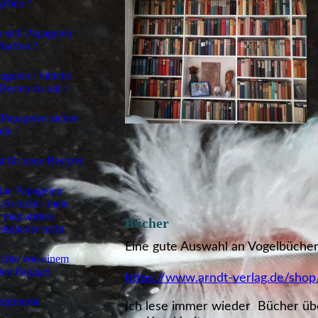
geben ?
 sich Papageien
haffen ?
geien / Sittiche
Besten zu mir ?
 Papageien ziehen
ein !
t für neue Besitzer
ine Papageien
ich nicht / mein
 mag andere
Bücher
itglieder nicht
Eine gute Auswahl an Vogelbüchern
chte von einem
eten Papagei
https://www.arndt-verlag.de/sho
ugtrauma
Ich lese immer wieder Bücher üb