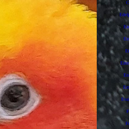
C
Edel
Ei
Ei
Ei
Einz
Ent
Er
Eva
F
F