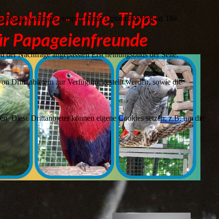
ienhilfe - Hilfe, Tipps
ezeigt, wenn die entsprechende Option aktiviert ist. Die
ür Papageienfreunde
d der Nachfrage angepassten Erscheinungsbilds der Seite.
on Drittanbietern zur Verfügung gestellt werden, sowie die
den. Diese Drittanbieter können eigene Cookies setzen, z.B. um die