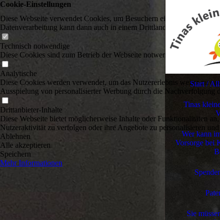
Cookie-Einstellungen
Diese Webseite verwendet Cookies, um Besuchern ein optimales Nutzerer
Datenverarbeitung kann dann auch in einem Drittland erfolgen. Weiter
Technisch notwendige
Diese Cookies sind zum Betrieb der Webseite notwendig, z.B. zum Sch
Analytische
Diese Cookies werden verwendet, um das Nutzererlebnis weiter zu optim
Start / A
Ausspielung von personalisierter Werbung durch die Nachverfolgung de
Tinas klein
Drittanbieter-Inhalte
V
Diese Webseite bietet möglicherweise Inhalte oder Funktionalitäten an,
Nutzeraktivität zu verfolgen oder ihre Angebote zu personalisieren und
Wer kann im 
Ablehnen
Vorsorge bei K
Alle akzeptieren
B
Speichern
Mehr Informationen
Spenden
Pate
Sie müssen