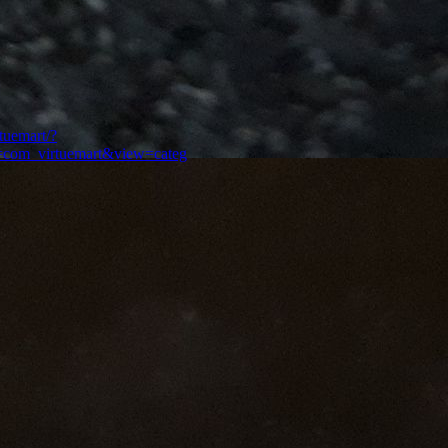
tuemart/?
n=com_virtuemart&view=categ