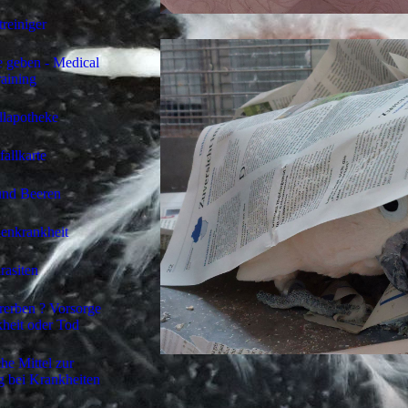
treiniger
 geben - Medical
aining
llapotheke
fallkarte
und Beeren
enkrankheit
rasiten
rerben ? Vorsorge
heit oder Tod
che Mittel zur
g bei Krankheiten