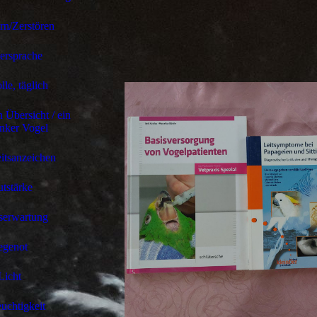
n/Zerstören
ersprache
lle, täglich
 Übersicht / ein
nker Vogel
itsanzeichen
tstärke
serwartung
egenot
Licht
euchtigkeit