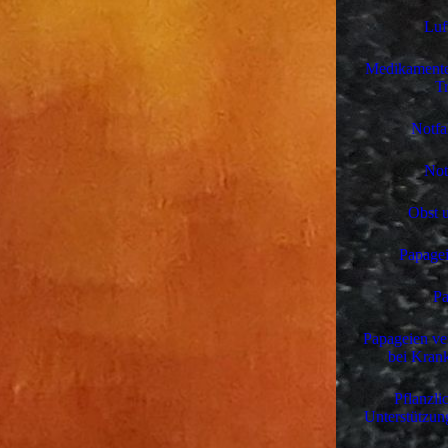
Luf
Medikamente
Tr
Notfa
Not
Obst 
Papagei
Pa
Papageien ve
bei Krank
Pflanzli
Unterstützun