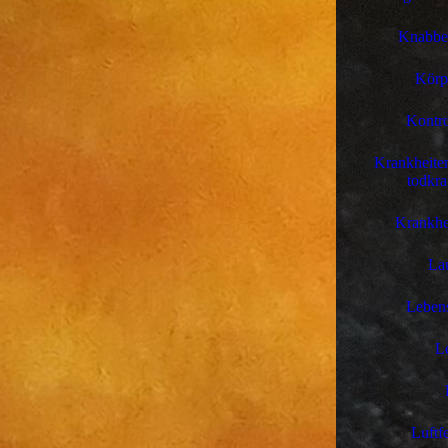
Knabber
Körp
Kontro
Krankheiten
todkra
Krankhe
Lau
Leben
L
Luftf