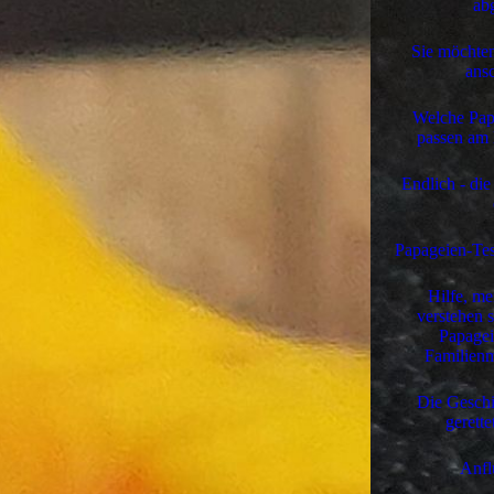
ab
Sie möchten
ansc
Welche Papa
passen am 
Endlich - die
Papageien-Tes
Hilfe, me
verstehen s
Papagei
Familienm
Die Geschi
gerett
Anfl