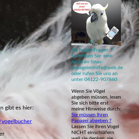
Sie haben Fragen ?
Schreiben Sie eine
email an tinas-
papageienhilfe@web.de
oder rufen Sie uns an
unter 04122-907860
Wenn Sie Vögel
abgeben müssen, lesen
Sie sich bitte erst
 gibt es hier:
meine Hinweise durch:
Sie müssen Ihren
Papagei abgeben ?
p/vogelbucher
Lassen Sie ihren Vogel
NICHT einschläfern
er
weil sie denken, sie