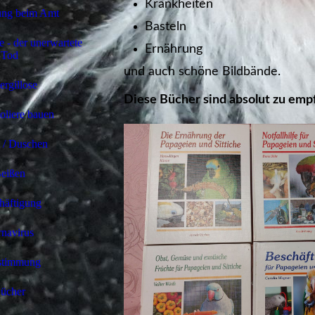
Krankheiten
ng beim Amt
Basteln
e - der unerwartete
Ernährung
Tod
und auch schöne Bildbände.
rgillose
Diese Bücher sind absolut zu emp
liere bauen
 / Duschen
eißen
häftigung
navirus
stimmung
ücher