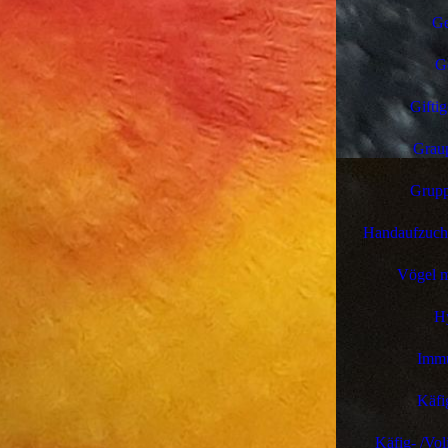
Ge
G
Gifti
Grau
Grupp
Handaufzucht
Vögel m
H
Imm
Käfi
Käfig- /Vol