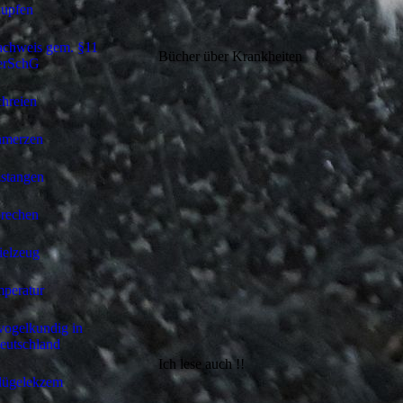
upfen
chweis gem. §11
Bücher über Krankheiten
erSchG
hreien
hmerzen
zstangen
rechen
ielzeug
peratur
 vogelkundig in
eutschland
Ich lese auch !!
lügelekzem