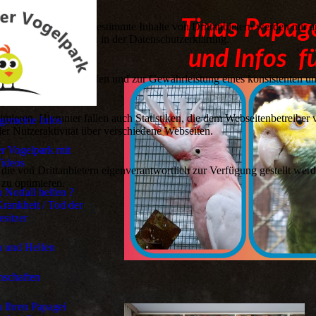
Tinas Papage
lebnis zu bieten. Bestimmte Inhalte von Drittanbietern werden nur ang
e Informationen hierzu in der Datenschutzerklärung.
und Infos f
utz vor Hackerangriffen und zur Gewährleistung eines konsistenten un
ieren. Hierunter fallen auch Statistiken, die dem Webseitenbetreiber v
llgemeine Infos
r Nutzeraktivität über verschiedene Webseiten.
er Vogelpark mit
ideos
 die von Drittanbietern eigenverantwortlich zur Verfügung gestellt wer
 zu optimieren.
Notfall helfen ?
rankheit / Tod der
esitzer
 und Helfen
nschaften
 Ihren Papagei