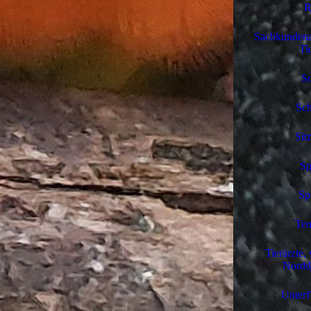
R
Sachkundena
Ti
Sc
Sc
Sit
Sp
Sp
Tem
Tierärzte,
Nordd
Unterf