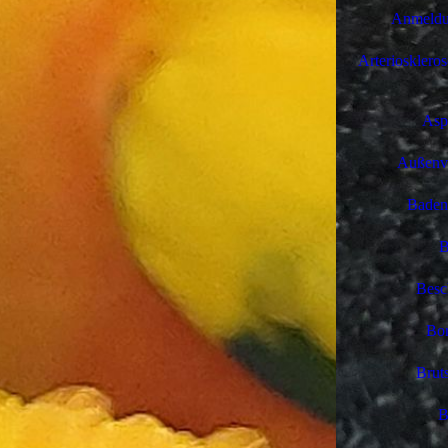
Anmeldu
Arterioskleros
Aspe
Außenvo
Baden
B
Besc
Bor
Brut
B