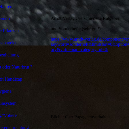
fahren
Arndt-Verlag : verschiedene Ratgeber
emüse
und Sonderhefte (sehr gut!):
ge Pflanzen
https://www.arndt-verlag.de/component/vir
papageien
keyword=sonderheft&limitstart=0&optio
ory&virtuemart_category_id=0/
enhaltung
 oder Naturbrut ?
it Handicap
ygiene
unsystem
g//Voliere
Bücher über Papageienverhalten
iereneinrichtung