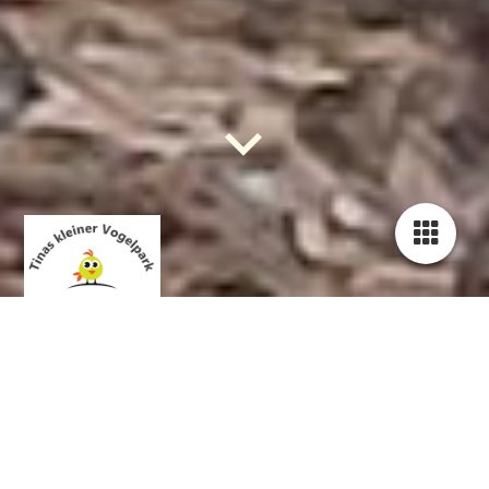
Tinas Papageienhilfe -
Hilfe, Tipps
und Infos für
Papageienfreunde