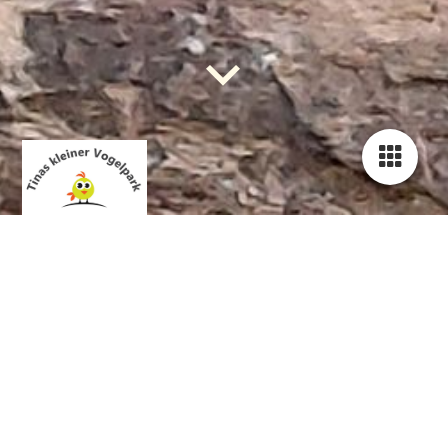
Tinas Papageienhilfe -
Hilfe, Tipps
und Infos für
Papageienfreunde